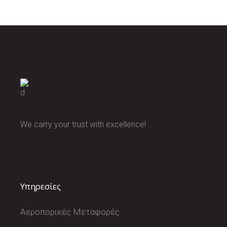
We carry your trust with excellence!
Υπηρεσίες
Αεροπορικές Μεταφορές