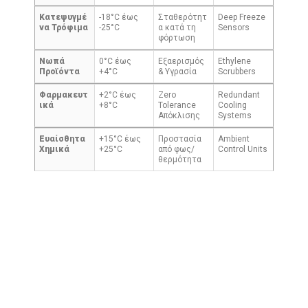
Κατεψυγμέ
-18°C έως
Σταθερότητ
Deep Freeze
να Τρόφιμα
-25°C
α κατά τη
Sensors
φόρτωση
Νωπά
0°C έως
Εξαερισμός
Ethylene
Προϊόντα
+4°C
& Υγρασία
Scrubbers
Φαρμακευτ
+2°C έως
Zero
Redundant
ικά
+8°C
Tolerance
Cooling
Απόκλισης
Systems
Ευαίσθητα
+15°C έως
Προστασία
Ambient
Χημικά
+25°C
από φως/
Control Units
θερμότητα